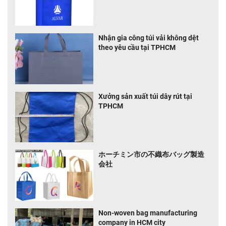
Nhận gia công túi vải không dệt
theo yêu cầu tại TPHCM
Xưởng sản xuất túi dây rút tại
TPHCM
ホーチミン市の不織布バッグ製造
会社
Non-woven bag manufacturing
company in HCM city