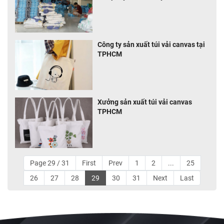
Công ty sản xuất túi vải canvas tại
TPHCM
Xưởng sản xuất túi vải canvas
TPHCM
Page 29 / 31
First
Prev
1
2
...
25
26
27
28
29
30
31
Next
Last