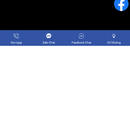
Gọi ngay
Zalo Chat
Facebook Chat
Chỉ đường
Copyright © 2024 CÔNG TY TNHH THƯƠNG MẠI DỊCH VỤ THĂNG
LONG SG. Designed by
Nina.vn