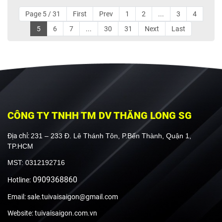
Page 5 / 31
First
Prev
1
2
...
3
4
5
6
7
...
30
31
Next
Last
CÔNG TY TNHH TM DV THĂNG LONG SG
Địa chỉ:
231 – 233 Đ. Lê Thánh Tôn, P.Bến Thành, Quận 1,
TP.HCM
MST: 0312192716
0909368860
Hotline:
Email: sale.tuivaisaigon@gmail.com
Website: tuivaisaigon.com.vn