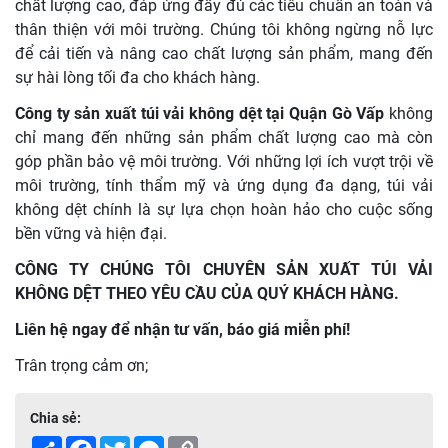
chất lượng cao, đáp ứng đầy đủ các tiêu chuẩn an toàn và
thân thiện với môi trường. Chúng tôi không ngừng nỗ lực
để cải tiến và nâng cao chất lượng sản phẩm, mang đến
sự hài lòng tối đa cho khách hàng.
Công ty sản xuất túi vải không dệt tại Quận Gò Vấp
không
chỉ mang đến những sản phẩm chất lượng cao mà còn
góp phần bảo vệ môi trường. Với những lợi ích vượt trội về
môi trường, tính thẩm mỹ và ứng dụng đa dạng, túi vải
không dệt chính là sự lựa chọn hoàn hảo cho cuộc sống
bền vững và hiện đại.
CÔNG TY CHÚNG TÔI CHUYÊN SẢN XUẤT TÚI VẢI
KHÔNG DỆT THEO YÊU CẦU CỦA QUÝ KHÁCH HÀNG.
Liên hệ ngay để nhận tư vấn, báo giá miễn phí!
Trân trọng cảm ơn;
Chia sẻ:
Share
Facebook
Twitter
Messenger
Copy