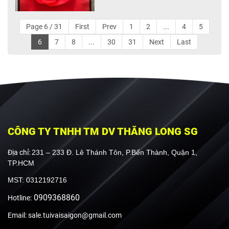
Page 6 / 31
First
Prev
1
2
...
4
5
6
7
8
...
30
31
Next
Last
CÔNG TY TNHH TM DV THĂNG LONG SG
Địa chỉ:
231 – 233 Đ. Lê Thánh Tôn, P.Bến Thành, Quận 1,
TP.HCM
MST: 0312192716
0909368860
Hotline:
Email: sale.tuivaisaigon@gmail.com