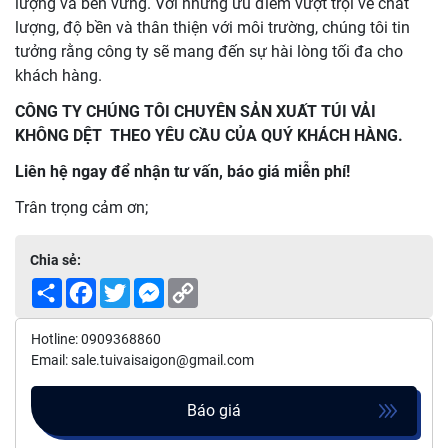
lượng và bền vững. Với những ưu điểm vượt trội về chất
lượng, độ bền và thân thiện với môi trường, chúng tôi tin
tưởng rằng công ty sẽ mang đến sự hài lòng tối đa cho
khách hàng.
CÔNG TY CHÚNG TÔI CHUYÊN SẢN XUẤT TÚI VẢI
KHÔNG DỆT THEO YÊU CẦU CỦA QUÝ KHÁCH HÀNG.
Liên hệ ngay để nhận tư vấn, báo giá miễn phí!
Trân trọng cảm ơn;
Chia sẻ:
Share
Facebook
Twitter
Messenger
Copy
Link
Hotline: 0909368860
Email: sale.tuivaisaigon@gmail.com
Báo giá