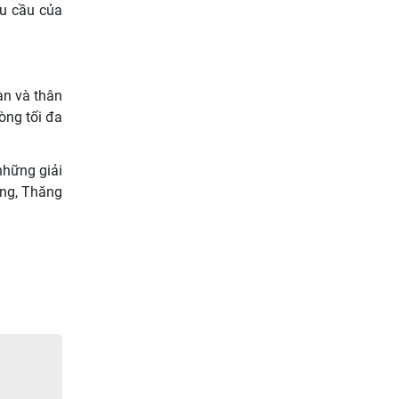
êu cầu của
àn và thân
òng tối đa
những giải
ờng, Thăng