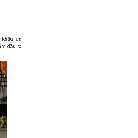
.
ừ khâu lựa
ẩm đầu ra