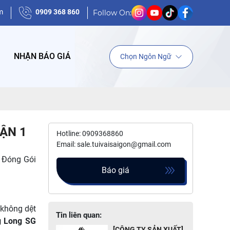
m
0909 368 860
Follow On:
NHẬN BÁO GIÁ
Chọn Ngôn Ngữ
ẬN 1
Hotline: 0909368860
Email: sale.tuivaisaigon@gmail.com
p Đóng Gói
Báo giá
 không dệt
Tin liên quan:
 Long SG
[CÔNG TY SẢN XUẤT]