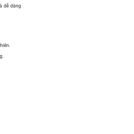
và dễ dàng
hiên.
g.