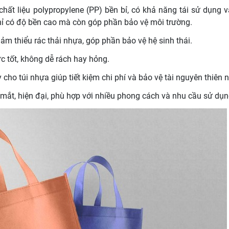
hất liệu polypropylene (PP) bền bỉ, có khả năng tái sử dụng 
ỉ có độ bền cao mà còn góp phần bảo vệ môi trường.
giảm thiểu rác thải nhựa, góp phần bảo vệ hệ sinh thái.
ực tốt, không dễ rách hay hỏng.
y cho túi nhựa giúp tiết kiệm chi phí và bảo vệ tài nguyên thiên n
ẹp mắt, hiện đại, phù hợp với nhiều phong cách và nhu cầu sử dụn