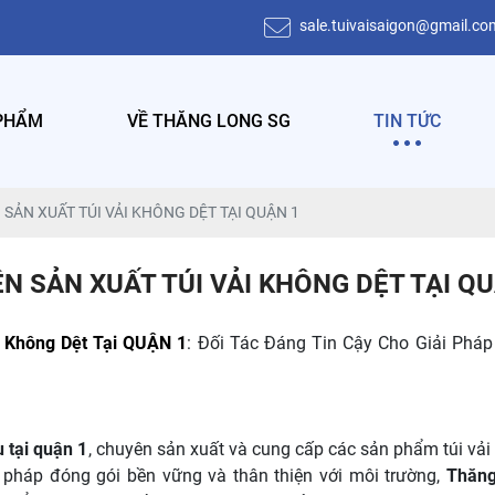
sale.tuivaisaigon@gmail.co
PHẨM
VỀ THĂNG LONG SG
TIN TỨC
ẢN XUẤT TÚI VẢI KHÔNG DỆT TẠI QUẬN 1
 SẢN XUẤT TÚI VẢI KHÔNG DỆT TẠI QU
i Không Dệt Tại QUẬN 1
: Đối Tác Đáng Tin Cậy Cho Giải Phá
 tại quận 1
, chuyên sản xuất và cung cấp các sản phẩm túi vải
pháp đóng gói bền vững và thân thiện với môi trường,
Thăng