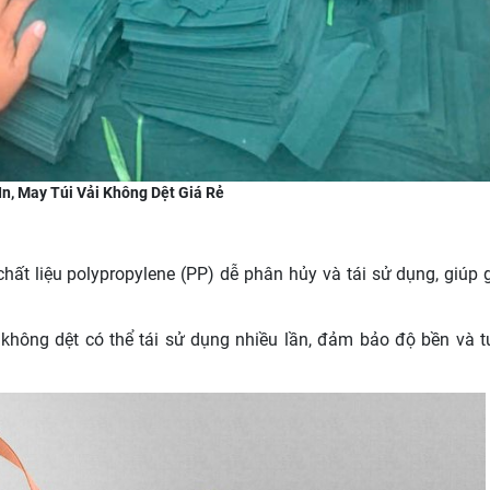
 In, May Túi Vải Không Dệt Giá Rẻ
chất liệu polypropylene (PP) dễ phân hủy và tái sử dụng, giúp 
ải không dệt có thể tái sử dụng nhiều lần, đảm bảo độ bền và t