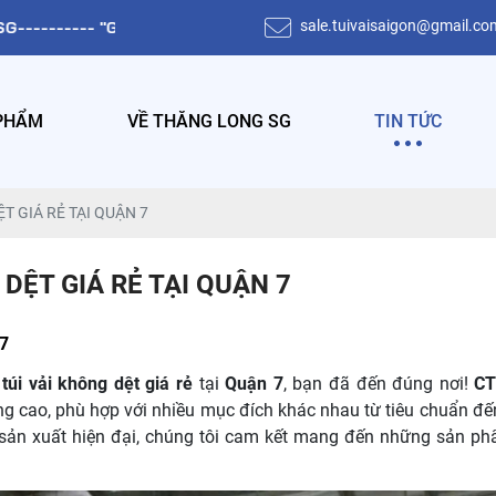
sale.tuivaisaigon@gmail.co
RỊ TÍCH LUỸ NIỀM TIN"
PHẨM
VỀ THĂNG LONG SG
TIN TỨC
ỆT GIÁ RẺ TẠI QUẬN 7
 DỆT GIÁ RẺ TẠI QUẬN 7
 7
 túi vải không dệt giá rẻ
tại
Quận 7
, bạn đã đến đúng nơi!
C
ng cao, phù hợp với nhiều mục đích khác nhau từ tiêu chuẩn đế
sản xuất hiện đại, chúng tôi cam kết mang đến những sản ph