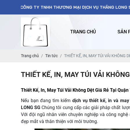
 TNHH THƯƠNG MẠI DỊCH VỤ THĂNG LONG SG---------- "GIÁ T
TRANG CHỦ
SẢN 
Trang chủ
Tin tức
THIẾT KẾ, IN, MAY TÚI VẢI KHÔNG D
THIẾT KẾ, IN, MAY TÚI VẢI KHÔNG
Thiết Kế, In, May Túi Vải Không Dệt Giá Rẻ Tại Quận
Nếu bạn đang tìm kiếm
dịch vụ thiết kế, in và may
LONG SG
Chúng tôi cung cấp các giải pháp chất lượ
Với đội ngũ nhân viên chuyên nghiệp và công nghệ 
đẹp mắt và thân thiện với môi trường.