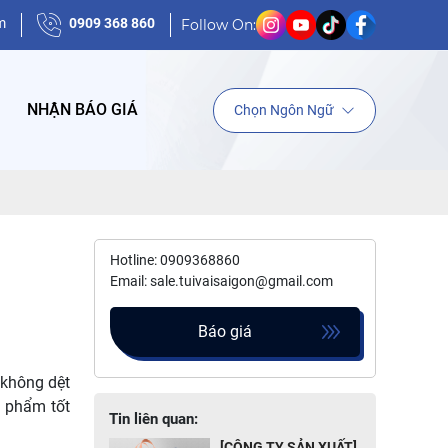
m
0909 368 860
G---------- "GIÁ TRỊ TÍCH LUỸ NIỀM TIN"
Follow On:
NHẬN BÁO GIÁ
Chọn Ngôn Ngữ
Hotline: 0909368860
Email: sale.tuivaisaigon@gmail.com
Báo giá
 không dệt
n phẩm tốt
Tin liên quan:
[CÔNG TY SẢN XUẤT]