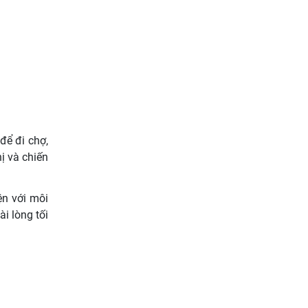
để đi chợ,
ị và chiến
ện với môi
i lòng tối