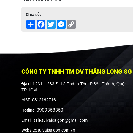
Chia sẻ:
Share
Facebook
Twitter
Messenger
Copy
Link
CÔNG TY TNHH TM DV THĂNG LONG SG
Địa chỉ:
231 – 233 Đ. Lê Thánh Tôn, P.Bến Thành, Quận 1,
TP.HCM
MST: 0312192716
0909368860
Hotline:
Email: sale.tuivaisaigon@gmail.com
Website: tuivaisaigon.com.vn