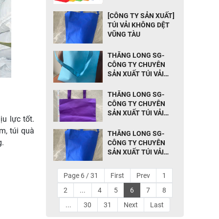
[CÔNG TY SẢN XUẤT]
TÚI VẢI KHÔNG DỆT
VŨNG TÀU
THĂNG LONG SG-
CÔNG TY CHUYÊN
SẢN XUẤT TÚI VẢI
KHÔNG DỆT TẠI ĐÀ
NẴNG
THĂNG LONG SG-
CÔNG TY CHUYÊN
SẢN XUẤT TÚI VẢI
u lực tốt.
KHÔNG DỆT TẠI HÀ
m, túi quà
NỘI
THĂNG LONG SG-
g.
CÔNG TY CHUYÊN
SẢN XUẤT TÚI VẢI
KHÔNG DỆT TẠI
VŨNG TÀU
Page 6 / 31
First
Prev
1
2
...
4
5
6
7
8
...
30
31
Next
Last