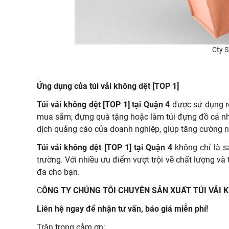
Cty S
Ứng dụng của túi vải không dệt [TOP 1]
Túi vải không dệt [TOP 1] tại Quận 4
được sử dụng rộ
mua sắm, đựng quà tặng hoặc làm túi đựng đồ cá nhâ
dịch quảng cáo của doanh nghiệp, giúp tăng cường n
Túi vải không dệt [TOP 1] tại Quận 4
không chỉ là s
trường. Với nhiều ưu điểm vượt trội về chất lượng và
đa cho bạn.
C
ÔNG TY CHÚNG TÔI CHUYÊN SẢN XUẤT TÚI VẢI
Liên hệ ngay để nhận tư vấn, báo giá miễn phí!
Trân trọng cảm ơn;