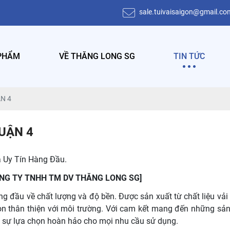
sale.tuivaisaigon@gmail.co
CÔNG TY TNHH THƯƠNG MẠI DỊCH VỤ THĂNG LONG S
PHẨM
VỀ THĂNG LONG SG
TIN TỨC
ẬN 4
QUẬN 4
à Uy Tín Hàng Đầu.
4 [CÔNG TY TNHH TM DV THĂNG LONG SG]
g đầu về chất lượng và độ bền. Được sản xuất từ chất liệu vải
n thân thiện với môi trường. Với cam kết mang đến những sả
 sự lựa chọn hoàn hảo cho mọi nhu cầu sử dụng.