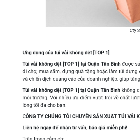
Cty S
Ứng dụng của túi vải không dệt [TOP 1]
Túi vải không dệt [TOP 1] tại Quận Tân Bình
được sử 
đi chợ, mua sắm, đựng quà tặng hoặc làm túi đựng đ
và chiến dịch quảng cáo của doanh nghiệp, giúp tăn
Túi vải không dệt [TOP 1] tại Quận Tân Bình
không ch
môi trường. Với nhiều ưu điểm vượt trội về chất lư
lòng tối đa cho bạn.
C
ÔNG TY CHÚNG TÔI CHUYÊN SẢN XUẤT TÚI VẢI
Liên hệ ngay để nhận tư vấn, báo giá miễn phí!
Trân trọng cảm ơn;