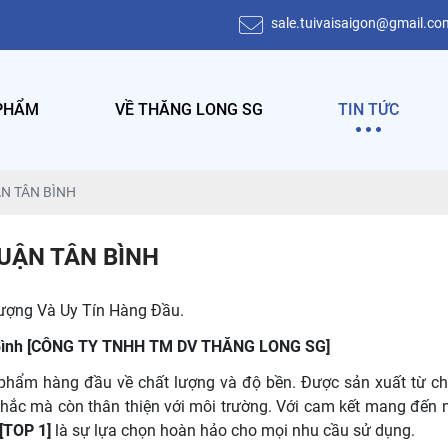
sale.tuivaisaigon@gmail.co
PHẨM
VỀ THĂNG LONG SG
TIN TỨC
ẬN TÂN BÌNH
QUẬN TÂN BÌNH
Lượng Và Uy Tín Hàng Đầu.
 Tân Bình [CÔNG TY TNHH TM DV THĂNG LONG SG]
 phẩm hàng đầu về chất lượng và độ bền. Được sản xuất từ chấ
chắc mà còn thân thiện với môi trường. Với cam kết mang đến
 [TOP 1]
là sự lựa chọn hoàn hảo cho mọi nhu cầu sử dụng.