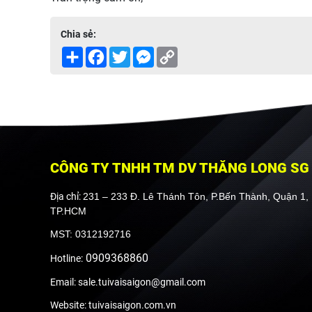
Chia sẻ:
Share
Facebook
Twitter
Messenger
Copy
Link
CÔNG TY TNHH TM DV THĂNG LONG SG
Địa chỉ:
231 – 233 Đ. Lê Thánh Tôn, P.Bến Thành, Quận 1,
TP.HCM
MST: 0312192716
0909368860
Hotline:
Email: sale.tuivaisaigon@gmail.com
Website: tuivaisaigon.com.vn