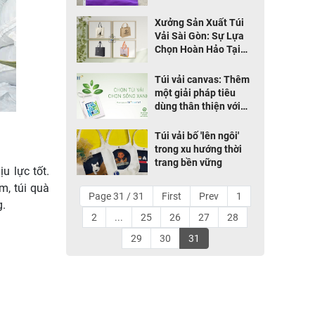
Xưởng Sản Xuất Túi
Vải Sài Gòn: Sự Lựa
Chọn Hoàn Hảo Tại
Công Ty Thăng Long
SG
Túi vải canvas: Thêm
một giải pháp tiêu
dùng thân thiện với
môi trường của Tập
đoàn TH
Túi vải bố 'lên ngôi'
trong xu hướng thời
trang bền vững
u lực tốt.
m, túi quà
Page 31 / 31
First
Prev
1
g.
2
...
25
26
27
28
29
30
31