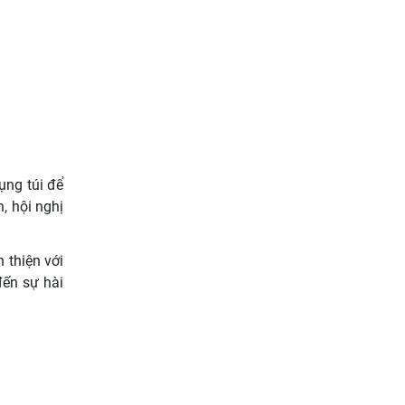
ụng túi để
, hội nghị
 thiện với
đến sự hài