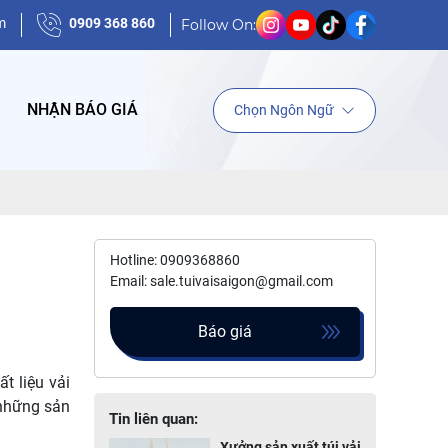
m
0909 368 860
Follow On:
NHẬN BÁO GIÁ
Chọn Ngôn Ngữ
Hotline: 0909368860
Email: sale.tuivaisaigon@gmail.com
Báo giá
t liệu vải
 những sản
Tin liên quan:
Xưởng sản xuất túi vải