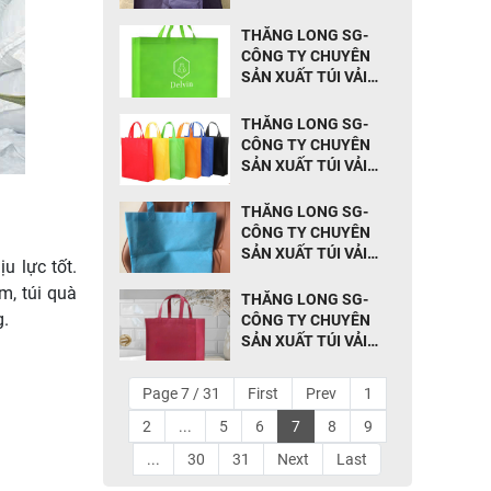
KHÔNG DỆT TẠI
ĐỒNG THÁP
THĂNG LONG SG-
CÔNG TY CHUYÊN
SẢN XUẤT TÚI VẢI
KHÔNG DỆT TẠI VĨNH
LONG
THĂNG LONG SG-
CÔNG TY CHUYÊN
SẢN XUẤT TÚI VẢI
KHÔNG DỆT TẠI TIỀN
GIANG
THĂNG LONG SG-
CÔNG TY CHUYÊN
SẢN XUẤT TÚI VẢI
u lực tốt.
KHÔNG DỆT TẠI
m, túi quà
LONG AN
THĂNG LONG SG-
g.
CÔNG TY CHUYÊN
SẢN XUẤT TÚI VẢI
KHÔNG DỆT TẠI BÌNH
PHƯỚC
Page 7 / 31
First
Prev
1
2
...
5
6
7
8
9
...
30
31
Next
Last