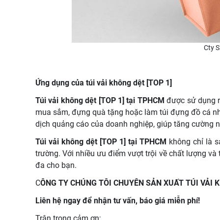
Cty S
Ứng dụng của túi vải không dệt [TOP 1]
Túi vải không dệt [TOP 1] tại TPHCM
được sử dụng rộ
mua sắm, đựng quà tặng hoặc làm túi đựng đồ cá nhâ
dịch quảng cáo của doanh nghiệp, giúp tăng cường n
Túi vải không dệt [TOP 1] tại TPHCM
không chỉ là s
trường. Với nhiều ưu điểm vượt trội về chất lượng và
đa cho bạn.
C
ÔNG TY CHÚNG TÔI CHUYÊN SẢN XUẤT TÚI VẢI
Liên hệ ngay để nhận tư vấn, báo giá miễn phí!
Trân trọng cảm ơn;