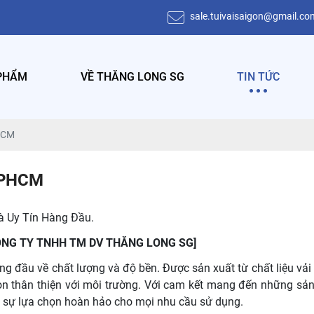
sale.tuivaisaigon@gmail.co
PHẨM
VỀ THĂNG LONG SG
TIN TỨC
HCM
TPHCM
à Uy Tín Hàng Đầu.
M [CÔNG TY TNHH TM DV THĂNG LONG SG]
g đầu về chất lượng và độ bền. Được sản xuất từ chất liệu vải
n thân thiện với môi trường. Với cam kết mang đến những sả
 sự lựa chọn hoàn hảo cho mọi nhu cầu sử dụng.