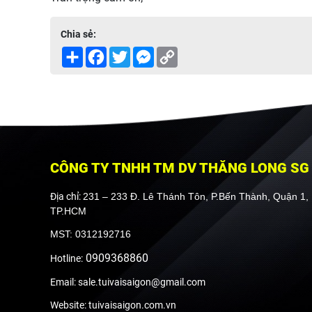
Chia sẻ:
Share
Facebook
Twitter
Messenger
Copy
Link
CÔNG TY TNHH TM DV THĂNG LONG SG
Địa chỉ:
231 – 233 Đ. Lê Thánh Tôn, P.Bến Thành, Quận 1,
TP.HCM
MST: 0312192716
0909368860
Hotline:
Email: sale.tuivaisaigon@gmail.com
Website: tuivaisaigon.com.vn