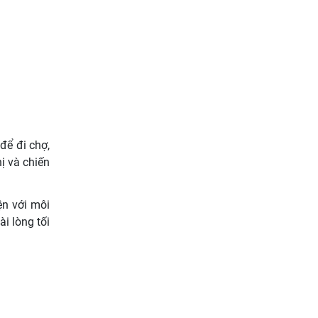
để đi chợ,
ị và chiến
ện với môi
i lòng tối