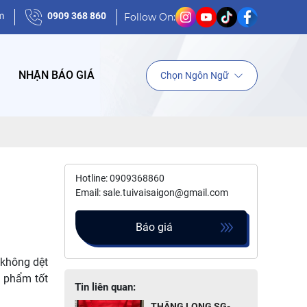
m
0909 368 860
Follow On:
NHẬN BÁO GIÁ
Chọn Ngôn Ngữ
Hotline: 0909368860
Email: sale.tuivaisaigon@gmail.com
Báo giá
 không dệt
n phẩm tốt
Tin liên quan:
THĂNG LONG SG-