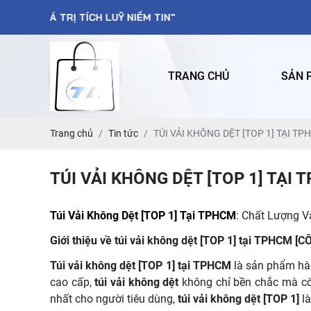
 TÍCH LUỸ NIỀM TIN"
TRANG CHỦ
SẢN 
Trang chủ
Tin tức
TÚI VẢI KHÔNG DỆT [TOP 1] TẠI TP
TÚI VẢI KHÔNG DỆT [TOP 1] TẠI 
Túi Vải Không Dệt [TOP 1] Tại TPHCM
: Chất Lượng V
Giới thiệu về túi vải không dệt [TOP 1] tại TPHC
Túi vải không dệt [TOP 1] tại TPHCM
là sản phẩm hàn
cao cấp,
túi vải không dệt
không chỉ bền chắc mà cò
nhất cho người tiêu dùng,
túi vải không dệt [TOP 1]
là