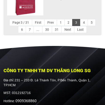
Page 3 / 31
First
Prev
1
2
3
4
5
6
7
...
30
31
Next
Last
CÔNG TY TNHH TM DV THĂNG LONG SG
Địa chỉ:
231 – 233 Đ. Lê Thánh Tôn, P.Bến Thành, Quận 1,
TP.HCM
MST: 0312192716
0909368860
Hotline: