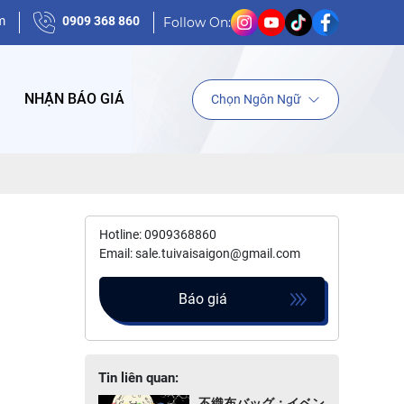
m
0909 368 860
SG---------- "GIÁ TRỊ TÍCH LUỸ NIỀM TIN"
Follow On:
NHẬN BÁO GIÁ
Chọn Ngôn Ngữ
Hotline: 0909368860
Email: sale.tuivaisaigon@gmail.com
Báo giá
Tin liên quan:
不織布バッグ：イベン