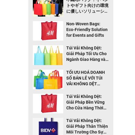
トやギフト向けの環境
に優しいソリューショ
ン TOP 1
Non-Woven Bags:
Eco-Friendly Solution
for Events and Gifts
Túi Vải Không Dệt:
Giải Pháp Tối Ưu Cho
Ngành Giao Hàng và
Thực Phẩm
TỐI ƯU HOÁ DOANH
SỐ BÁN LẺ VỚI TÚI
VẢI KHÔNG DỆT
THÂN THIỆN MÔI
TRƯỜNG
Túi Vải Không Dệt:
Giải Pháp Bền Vững
Cho Cửa Hàng Thời
Trang
Túi Vải Không Dệt:
Giải Pháp Thân Thiện
Môi Trường Cho Sự