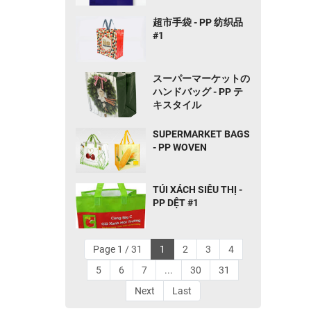
Kiện và Quà Tặng
超市手袋 - PP 纺织品
#1
スーパーマーケットの
ハンドバッグ - PP テ
キスタイル
SUPERMARKET BAGS
- PP WOVEN
TÚI XÁCH SIÊU THỊ -
PP DỆT #1
Page 1 / 31
1
2
3
4
5
6
7
...
30
31
Next
Last