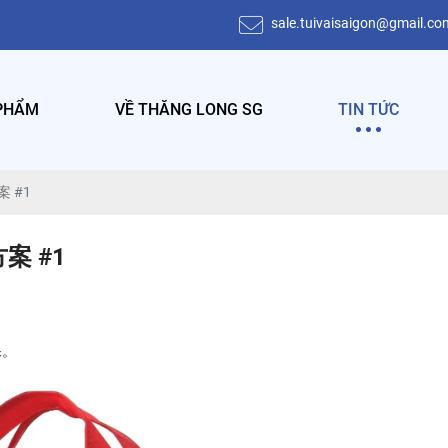
sale.tuivaisaigon@gmail.co
CÔNG TY TNHH THƯƠNG MẠI DỊCH VỤ THĂNG LONG 
PHẨM
VỀ THĂNG LONG SG
TIN TỨC
 #1
 #1
保。