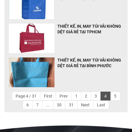
THIẾT KẾ, IN, MAY TÚI VẢI KHÔNG
DỆT GIÁ RẺ TẠI TPHCM
THIẾT KẾ, IN, MAY TÚI VẢI KHÔNG
DỆT GIÁ RẺ TẠI BÌNH PHƯỚC
Page 4 / 31
First
Prev
1
2
3
4
5
6
7
...
30
31
Next
Last