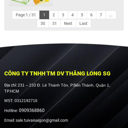
Page 1 / 31
1
2
3
4
5
6
7
...
30
31
Next
Last
CÔNG TY TNHH TM DV THĂNG LONG SG
Địa chỉ:
231 – 233 Đ. Lê Thánh Tôn, P.Bến Thành, Quận 1,
TP.HCM
MST: 0312192716
0909368860
Hotline:
Email: sale.tuivaisaigon@gmail.com