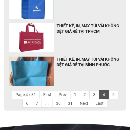
THIẾT KẾ, IN, MAY TÚI VẢI KHÔNG
DỆT GIÁ RẺ TẠI TPHCM
THIẾT KẾ, IN, MAY TÚI VẢI KHÔNG
DỆT GIÁ RẺ TẠI BÌNH PHƯỚC
Page 4 / 31
First
Prev
1
2
3
4
5
6
7
...
30
31
Next
Last