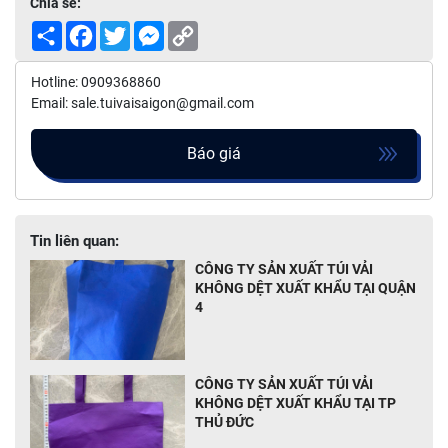
Chia sẻ:
Share
Facebook
Twitter
Messenger
Copy
Link
Hotline: 0909368860
Email: sale.tuivaisaigon@gmail.com
Báo giá
Tin liên quan:
CÔNG TY SẢN XUẤT TÚI VẢI
KHÔNG DỆT XUẤT KHẨU TẠI QUẬN
4
CÔNG TY SẢN XUẤT TÚI VẢI
KHÔNG DỆT XUẤT KHẨU TẠI TP
THỦ ĐỨC