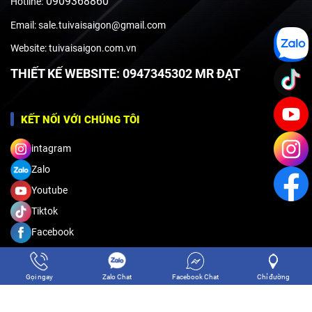
0909368860
Hotline:
Email: sale.tuivaisaigon@gmail.com
Website: tuivaisaigon.com.vn
THIẾT KẾ WEBSITE: 0947345302 MR ĐẠT
KẾT NỐI VỚI CHÚNG TÔI
intagram
Zalo
Youtube
Tiktok
Facebook
CHÍNH SÁCH QUY ĐỊNH
Gọi ngay
Zalo Chat
Facebook Chat
Chỉ đường
Hướng dẫn đặt hàng