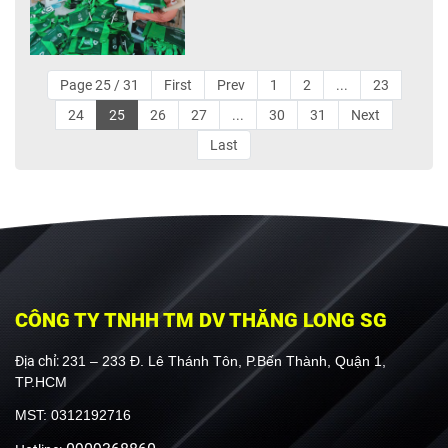
Page 25 / 31
First
Prev
1
2
...
23
24
25
26
27
...
30
31
Next
Last
CÔNG TY TNHH TM DV THĂNG LONG SG
Địa chỉ:
231 – 233 Đ. Lê Thánh Tôn, P.Bến Thành, Quận 1,
TP.HCM
MST: 0312192716