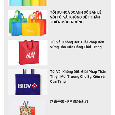
TỐI ƯU HOÁ DOANH SỐ BÁN LẺ
VỚI TÚI VẢI KHÔNG DỆT THÂN
THIỆN MÔI TRƯỜNG
Túi Vải Không Dệt: Giải Pháp Bền
Vững Cho Cửa Hàng Thời Trang
Túi Vải Không Dệt: Giải Pháp Thân
Thiện Môi Trường Cho Sự Kiện và
Quà Tặng
超市手袋 - PP 纺织品 #1