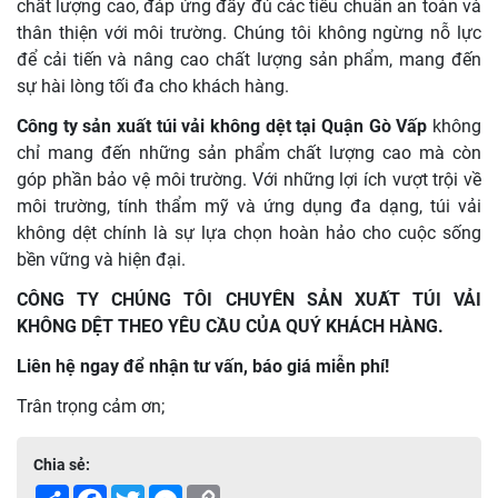
chất lượng cao, đáp ứng đầy đủ các tiêu chuẩn an toàn và
thân thiện với môi trường. Chúng tôi không ngừng nỗ lực
để cải tiến và nâng cao chất lượng sản phẩm, mang đến
sự hài lòng tối đa cho khách hàng.
Công ty sản xuất túi vải không dệt tại Quận Gò Vấp
không
chỉ mang đến những sản phẩm chất lượng cao mà còn
góp phần bảo vệ môi trường. Với những lợi ích vượt trội về
môi trường, tính thẩm mỹ và ứng dụng đa dạng, túi vải
không dệt chính là sự lựa chọn hoàn hảo cho cuộc sống
bền vững và hiện đại.
CÔNG TY CHÚNG TÔI CHUYÊN SẢN XUẤT TÚI VẢI
KHÔNG DỆT THEO YÊU CẦU CỦA QUÝ KHÁCH HÀNG.
Liên hệ ngay để nhận tư vấn, báo giá miễn phí!
Trân trọng cảm ơn;
Chia sẻ:
Share
Facebook
Twitter
Messenger
Copy