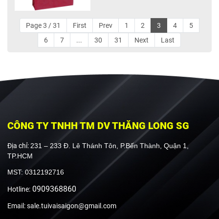
Page 3 / 31
First
Prev
1
2
3
4
5
6
7
...
30
31
Next
Last
CÔNG TY TNHH TM DV THĂNG LONG SG
Địa chỉ:
231 – 233 Đ. Lê Thánh Tôn, P.Bến Thành, Quận 1,
TP.HCM
MST: 0312192716
0909368860
Hotline:
Email: sale.tuivaisaigon@gmail.com