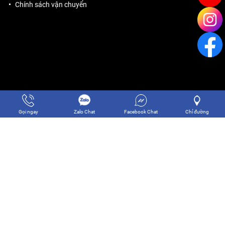
Chính sách vận chuyển
Gọi ngay
Zalo Chat
Facebook Chat
Chỉ đường
Copyright © 2024 CÔNG TY TNHH THƯƠNG MẠI DỊCH VỤ THĂNG
LONG SG. Designed by
Nina.vn