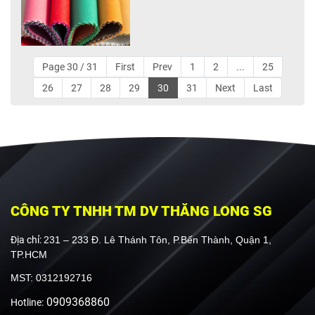
Lựa chọn màu túi vải không dệt
Page 30 / 31
First
Prev
1
2
...
25
26
27
28
29
30
31
Next
Last
CÔNG TY TNHH TM DV THĂNG LONG SG
Địa chỉ:
231 – 233 Đ. Lê Thánh Tôn, P.Bến Thành, Quận 1,
TP.HCM
MST: 0312192716