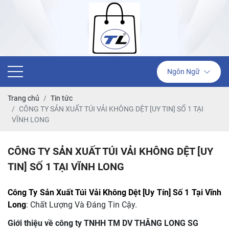
Ngôn Ngữ
Trang chủ
Tin tức
CÔNG TY SẢN XUẤT TÚI VẢI KHÔNG DỆT [UY TIN] SỐ 1 TẠI
VĨNH LONG
CÔNG TY SẢN XUẤT TÚI VẢI KHÔNG DỆT [UY
TIN] SỐ 1 TẠI VĨNH LONG
Công Ty Sản Xuất Túi Vải Không Dệt [Uy Tín] Số 1 Tại Vĩnh
Long
: Chất Lượng Và Đáng Tin Cậy.
Giới thiệu về công ty TNHH TM DV THĂNG LONG SG