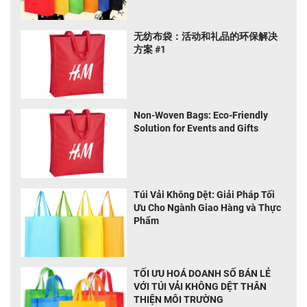
无纺布袋：活动和礼品的环保解决
方案 #1
Non-Woven Bags: Eco-Friendly
Solution for Events and Gifts
Túi Vải Không Dệt: Giải Pháp Tối
Ưu Cho Ngành Giao Hàng và Thực
Phẩm
TỐI ƯU HOÁ DOANH SỐ BÁN LẺ
VỚI TÚI VẢI KHÔNG DỆT THÂN
THIỆN MÔI TRƯỜNG