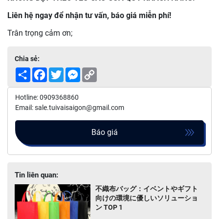
Liên hệ ngay để nhận tư vấn, báo giá miễn phí!
Trân trọng cảm ơn;
Chia sẻ:
Share
Facebook
Twitter
Messenger
Copy
Link
Hotline: 0909368860
Email: sale.tuivaisaigon@gmail.com
Báo giá
Tin liên quan:
不織布バッグ：イベントやギフト
向けの環境に優しいソリューショ
ン TOP 1