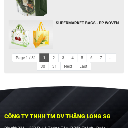
SUPERMARKET BAGS - PP WOVEN
Page 1 / 31
1
2
3
4
5
6
7
...
30
31
Next
Last
CÔNG TY TNHH TM DV THĂNG LONG SG
Địa chỉ:
231 – 233 Đ. Lê Thánh Tôn, P.Bến Thành, Quận 1,