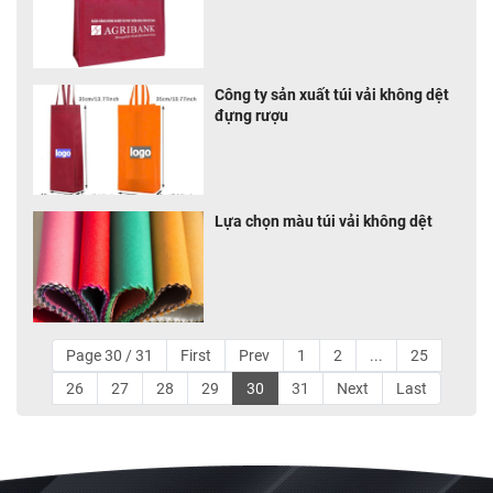
Công ty sản xuất túi vải không dệt
đựng rượu
Lựa chọn màu túi vải không dệt
Page 30 / 31
First
Prev
1
2
...
25
26
27
28
29
30
31
Next
Last