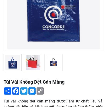
Túi Vải Không Dệt Cán Màng
Share
Facebook
Twitter
Messenger
Copy
Link
Túi vải không dệt cán màng được làm từ chất liệu vải
không dệt bền bỉ, kết hợp với lớp màng chống thấm, giúp