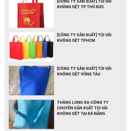
[CÔNG TY SẢN XUẤT] TÚI VẢI
KHÔNG DỆT TP THỦ ĐỨC
[CÔNG TY SẢN XUẤT] TÚI VẢI
KHÔNG DỆT TPHCM
[CÔNG TY SẢN XUẤT] TÚI VẢI
KHÔNG DỆT VŨNG TÀU
THĂNG LONG SG-CÔNG TY
CHUYÊN SẢN XUẤT TÚI VẢI
KHÔNG DỆT TẠI ĐÀ NẴNG