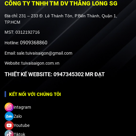
CÔNG TY TNHH TM DV THĂNG LONG SG
Địa chỉ:
231 – 233 Đ. Lê Thánh Tôn, P.Bến Thành, Quận 1,
TP.HCM
MST: 0312192716
0909368860
Hotline:
Email: sale.tuivaisaigon@gmail.com
Website: tuivaisaigon.com.vn
THIẾT KẾ WEBSITE: 0947345302 MR ĐẠT
KẾT NỐI VỚI CHÚNG TÔI
intagram
Zalo
Youtube
Tiktok