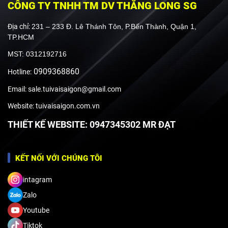
CÔNG TY TNHH TM DV THĂNG LONG SG
Địa chỉ:
231 – 233 Đ. Lê Thánh Tôn, P.Bến Thành, Quận 1,
TP.HCM
MST: 0312192716
0909368860
Hotline:
Email: sale.tuivaisaigon@gmail.com
Website: tuivaisaigon.com.vn
THIẾT KẾ WEBSITE: 0947345302 MR ĐẠT
KẾT NỐI VỚI CHÚNG TÔI
intagram
Zalo
Youtube
Tiktok