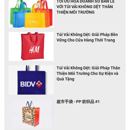
TỐI ƯU HOÁ DOANH SỐ BÁN LẺ
VỚI TÚI VẢI KHÔNG DỆT THÂN
THIỆN MÔI TRƯỜNG
Túi Vải Không Dệt: Giải Pháp Bền
Vững Cho Cửa Hàng Thời Trang
Túi Vải Không Dệt: Giải Pháp Thân
Thiện Môi Trường Cho Sự Kiện và
Quà Tặng
超市手袋 - PP 纺织品 #1