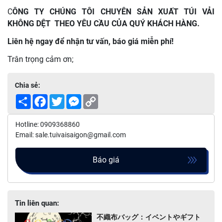
C
ÔNG TY CHÚNG TÔI CHUYÊN SẢN XUẤT TÚI VẢI
KHÔNG DỆT THEO YÊU CẦU CỦA QUÝ KHÁCH HÀNG.
Liên hệ ngay để nhận tư vấn, báo giá miễn phí!
Trân trọng cảm ơn;
Chia sẻ:
Share
Facebook
Twitter
Messenger
Copy
Link
Hotline: 0909368860
Email: sale.tuivaisaigon@gmail.com
Báo giá
Tin liên quan:
不織布バッグ：イベントやギフト