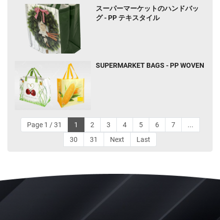
スーパーマーケットのハンドバッ
グ - PP テキスタイル
SUPERMARKET BAGS - PP WOVEN
Page 1 / 31
1
2
3
4
5
6
7
...
30
31
Next
Last