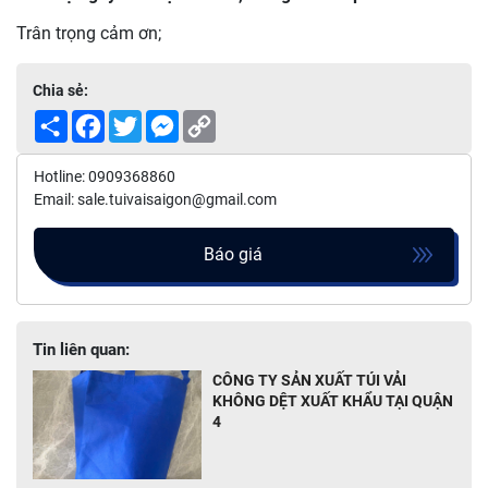
Trân trọng cảm ơn;
Chia sẻ:
Share
Facebook
Twitter
Messenger
Copy
Link
Hotline: 0909368860
Email: sale.tuivaisaigon@gmail.com
Báo giá
Tin liên quan:
CÔNG TY SẢN XUẤT TÚI VẢI
KHÔNG DỆT XUẤT KHẨU TẠI QUẬN
4