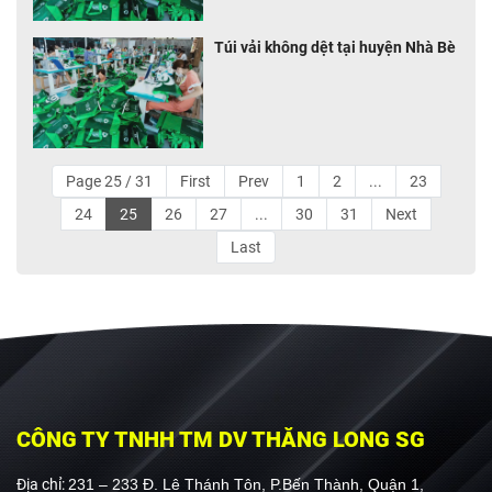
Túi vải không dệt tại huyện Nhà Bè
Page 25 / 31
First
Prev
1
2
...
23
24
25
26
27
...
30
31
Next
Last
CÔNG TY TNHH TM DV THĂNG LONG SG
Địa chỉ:
231 – 233 Đ. Lê Thánh Tôn, P.Bến Thành, Quận 1,