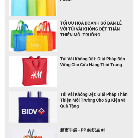
TỐI ƯU HOÁ DOANH SỐ BÁN LẺ
VỚI TÚI VẢI KHÔNG DỆT THÂN
THIỆN MÔI TRƯỜNG
Túi Vải Không Dệt: Giải Pháp Bền
Vững Cho Cửa Hàng Thời Trang
Túi Vải Không Dệt: Giải Pháp Thân
Thiện Môi Trường Cho Sự Kiện và
Quà Tặng
超市手袋 - PP 纺织品 #1