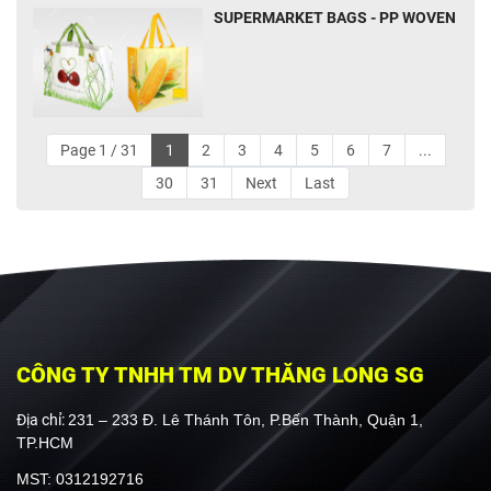
SUPERMARKET BAGS - PP WOVEN
Page 1 / 31
1
2
3
4
5
6
7
...
30
31
Next
Last
CÔNG TY TNHH TM DV THĂNG LONG SG
Địa chỉ:
231 – 233 Đ. Lê Thánh Tôn, P.Bến Thành, Quận 1,
TP.HCM
MST: 0312192716