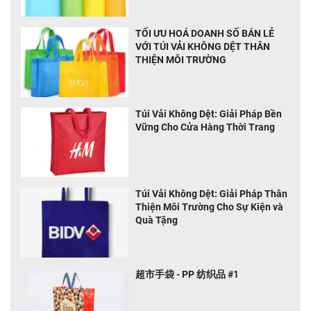
TỐI ƯU HOÁ DOANH SỐ BÁN LẺ
VỚI TÚI VẢI KHÔNG DỆT THÂN
THIỆN MÔI TRƯỜNG
Túi Vải Không Dệt: Giải Pháp Bền
Vững Cho Cửa Hàng Thời Trang
Túi Vải Không Dệt: Giải Pháp Thân
Thiện Môi Trường Cho Sự Kiện và
Quà Tặng
超市手袋 - PP 纺织品 #1