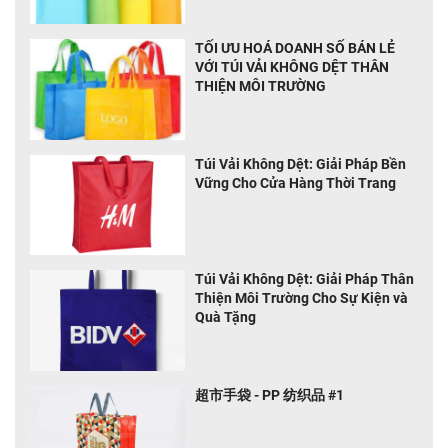
TỐI ƯU HOÁ DOANH SỐ BÁN LẺ
VỚI TÚI VẢI KHÔNG DỆT THÂN
THIỆN MÔI TRƯỜNG
Túi Vải Không Dệt: Giải Pháp Bền
Vững Cho Cửa Hàng Thời Trang
Túi Vải Không Dệt: Giải Pháp Thân
Thiện Môi Trường Cho Sự Kiện và
Quà Tặng
超市手袋 - PP 纺织品 #1