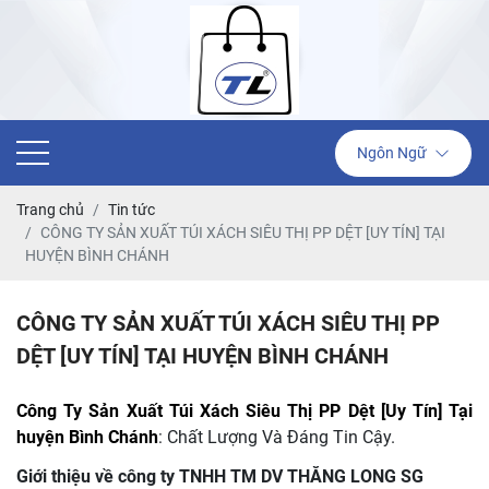
Ngôn Ngữ
Trang chủ
Tin tức
CÔNG TY SẢN XUẤT TÚI XÁCH SIÊU THỊ PP DỆT [UY TÍN] TẠI
HUYỆN BÌNH CHÁNH
CÔNG TY SẢN XUẤT TÚI XÁCH SIÊU THỊ PP
DỆT [UY TÍN] TẠI HUYỆN BÌNH CHÁNH
Công Ty Sản Xuất Túi Xách Siêu Thị PP Dệt [Uy Tín] Tại
huyện Bình Chánh
: Chất Lượng Và Đáng Tin Cậy.
Giới thiệu về công ty TNHH TM DV THĂNG LONG SG