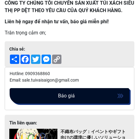
CÔNG TY CHÚNG TÔI CHUYÊN SẢN XUẤT TÚI XÁCH SIÊU
THỊ PP DỆT THEO YÊU CẦU CỦA QUÝ KHÁCH HÀNG.
Liên hệ ngay để nhận tư vấn, báo giá miễn phí!
Trân trọng cảm ơn;
Chia sẻ:
Share
Facebook
Twitter
Messenger
Copy
Link
Hotline: 0909368860
Email: sale.tuivaisaigon@gmail.com
Báo giá
Tin liên quan:
不織布バッグ：イベントやギフト
向けの環境に優しいソリューショ