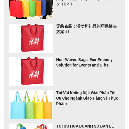
ン TOP 1
无纺布袋：活动和礼品的环保解决
方案 #1
Non-Woven Bags: Eco-Friendly
Solution for Events and Gifts
Túi Vải Không Dệt: Giải Pháp Tối
Ưu Cho Ngành Giao Hàng và Thực
Phẩm
TỐI ƯU HOÁ DOANH SỐ BÁN LẺ