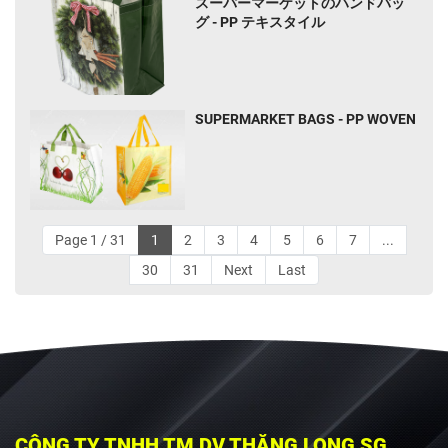
スーパーマーケットのハンドバッ
グ - PP テキスタイル
SUPERMARKET BAGS - PP WOVEN
Page 1 / 31
1
2
3
4
5
6
7
...
30
31
Next
Last
CÔNG TY TNHH TM DV THĂNG LONG SG