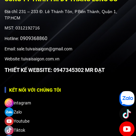
Địa chỉ:
231 – 233 Đ. Lê Thánh Tôn, P.Bến Thành, Quận 1,
TP.HCM
MST: 0312192716
0909368860
Hotline:
Email: sale.tuivaisaigon@gmail.com
Website: tuivaisaigon.com.vn
THIẾT KẾ WEBSITE: 0947345302 MR ĐẠT
KẾT NỐI VỚI CHÚNG TÔI
intagram
Zalo
Youtube
Tiktok