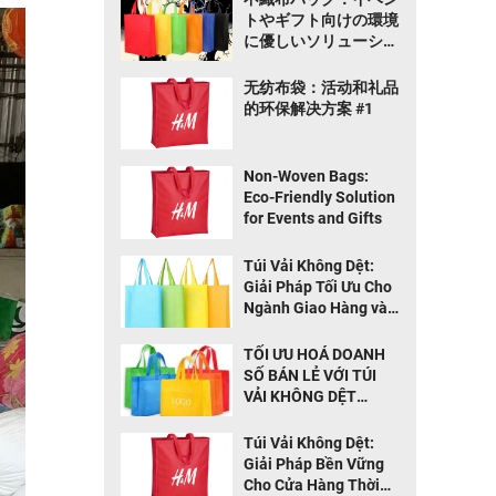
トやギフト向けの環境
に優しいソリューショ
ン TOP 1
无纺布袋：活动和礼品
的环保解决方案 #1
Non-Woven Bags:
Eco-Friendly Solution
for Events and Gifts
Túi Vải Không Dệt:
Giải Pháp Tối Ưu Cho
Ngành Giao Hàng và
Thực Phẩm
TỐI ƯU HOÁ DOANH
SỐ BÁN LẺ VỚI TÚI
VẢI KHÔNG DỆT
THÂN THIỆN MÔI
TRƯỜNG
Túi Vải Không Dệt:
Giải Pháp Bền Vững
Cho Cửa Hàng Thời