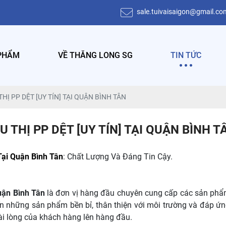
sale.tuivaisaigon@gmail.co
PHẨM
VỀ THĂNG LONG SG
TIN TỨC
HỊ PP DỆT [UY TÍN] TẠI QUẬN BÌNH TÂN
 THỊ PP DỆT [UY TÍN] TẠI QUẬN BÌNH T
Tại Quận Bình Tân
: Chất Lượng Và Đáng Tin Cậy.
Quận Bình Tân
là đơn vị hàng đầu chuyên cung cấp các sản phẩ
ến những sản phẩm bền bỉ, thân thiện với môi trường và đáp ứn
hài lòng của khách hàng lên hàng đầu.