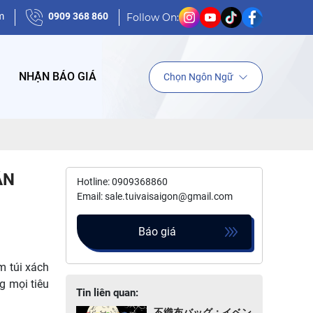
m
0909 368 860
Follow On:
NHẬN BÁO GIÁ
Chọn Ngôn Ngữ
ÂN
Hotline: 0909368860
Email: sale.tuivaisaigon@gmail.com
Báo giá
m túi xách
g mọi tiêu
Tin liên quan:
不織布バッグ：イベン