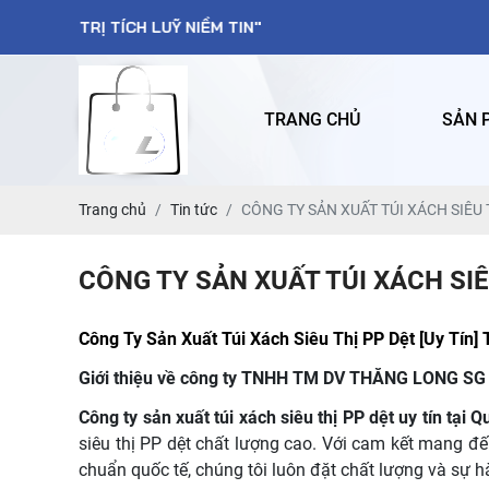
TÍCH LUỸ NIỀM TIN"
TRANG CHỦ
SẢN 
Trang chủ
Tin tức
CÔNG TY SẢN XUẤT TÚI XÁCH SIÊU T
CÔNG TY SẢN XUẤT TÚI XÁCH SIÊU
Công Ty Sản Xuất Túi Xách Siêu Thị PP Dệt [Uy Tín] 
Giới thiệu về công ty TNHH TM DV THĂNG LONG SG
Công ty sản xuất túi xách siêu thị PP dệt uy tín tại 
siêu thị PP dệt chất lượng cao. Với cam kết mang đ
chuẩn quốc tế, chúng tôi luôn đặt chất lượng và sự 