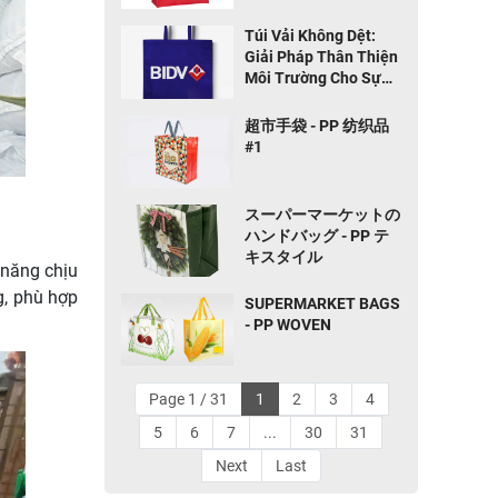
Trang
Túi Vải Không Dệt:
Giải Pháp Thân Thiện
Môi Trường Cho Sự
Kiện và Quà Tặng
超市手袋 - PP 纺织品
#1
スーパーマーケットの
ハンドバッグ - PP テ
キスタイル
 năng chịu
g, phù hợp
SUPERMARKET BAGS
- PP WOVEN
Page 1 / 31
1
2
3
4
5
6
7
...
30
31
Next
Last