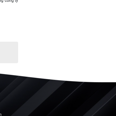
ng công ty
n