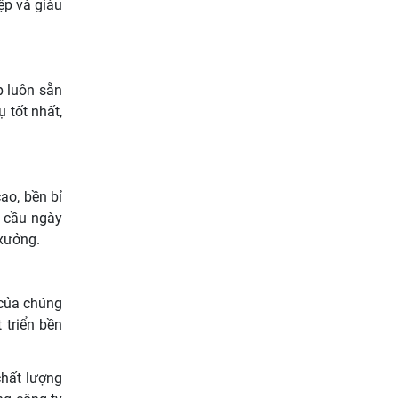
ệp và giàu
p luôn sẵn
 tốt nhất,
o, bền bỉ
u cầu ngày
 xưởng.
 của chúng
 triển bền
chất lượng