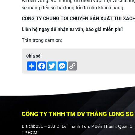
và bền vững. Với những ưu điểm vượt trội về chất lượ
sẽ mang đến sự hài lòng tối đa cho khách hàng.
CÔNG TY CHÚNG TÔI CHUYÊN SẢN XUẤT TÚI XÁCH
Liên hệ ngay để nhận tư vấn, báo giá miễn phí!
Trân trọng cảm ơn;
Chia sẻ:
Share
Facebook
Twitter
Messenger
Copy
Link
CÔNG TY TNHH TM DV THĂNG LONG SG
Địa chỉ:
231 – 233 Đ. Lê Thánh Tôn, P.Bến Thành, Quận 1,
TP.HCM