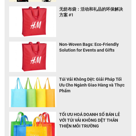
无纺布袋：活动和礼品的环保解决
方案 #1
Non-Woven Bags: Eco-Friendly
Solution for Events and Gifts
Túi Vải Không Dệt: Giải Pháp Tối
Ưu Cho Ngành Giao Hàng và Thực
Phẩm
TỐI ƯU HOÁ DOANH SỐ BÁN LẺ
VỚI TÚI VẢI KHÔNG DỆT THÂN
THIỆN MÔI TRƯỜNG