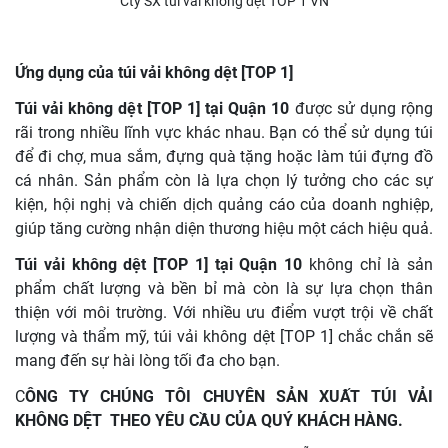
Cty SX túi vải không dệt TOP 1 VN
Ứng dụng của túi vải không dệt [TOP 1]
Túi vải không dệt [TOP 1] tại Quận 10
được sử dụng rộng
rãi trong nhiều lĩnh vực khác nhau. Bạn có thể sử dụng túi
để đi chợ, mua sắm, đựng quà tặng hoặc làm túi đựng đồ
cá nhân. Sản phẩm còn là lựa chọn lý tưởng cho các sự
kiện, hội nghị và chiến dịch quảng cáo của doanh nghiệp,
giúp tăng cường nhận diện thương hiệu một cách hiệu quả.
Túi vải không dệt [TOP 1] tại Quận 10
không chỉ là sản
phẩm chất lượng và bền bỉ mà còn là sự lựa chọn thân
thiện với môi trường. Với nhiều ưu điểm vượt trội về chất
lượng và thẩm mỹ, túi vải không dệt [TOP 1] chắc chắn sẽ
mang đến sự hài lòng tối đa cho bạn.
C
ÔNG TY CHÚNG TÔI CHUYÊN SẢN XUẤT TÚI VẢI
KHÔNG DỆT THEO YÊU CẦU CỦA QUÝ KHÁCH HÀNG.