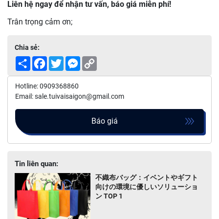
Liên hệ ngay để nhận tư vấn, báo giá miễn phí!
Trân trọng cảm ơn;
Chia sẻ:
Share
Facebook
Twitter
Messenger
Copy
Link
Hotline: 0909368860
Email: sale.tuivaisaigon@gmail.com
Báo giá
Tin liên quan:
不織布バッグ：イベントやギフト
向けの環境に優しいソリューショ
ン TOP 1