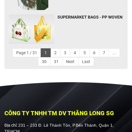
SUPERMARKET BAGS - PP WOVEN
Page 1 / 31
1
2
3
4
5
6
7
...
30
31
Next
Last
CÔNG TY TNHH TM DV THĂNG LONG SG
Địa chỉ:
231 – 233 Đ. Lê Thánh Tôn, P.Bến Thành, Quận 1,
TP.HCM