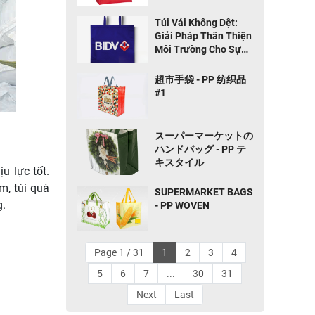
Trang
Túi Vải Không Dệt:
Giải Pháp Thân Thiện
Môi Trường Cho Sự
Kiện và Quà Tặng
超市手袋 - PP 纺织品
#1
スーパーマーケットの
ハンドバッグ - PP テ
キスタイル
u lực tốt.
m, túi quà
SUPERMARKET BAGS
g.
- PP WOVEN
Page 1 / 31
1
2
3
4
5
6
7
...
30
31
Next
Last