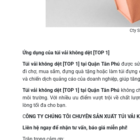
Cty S
Ứng dụng của túi vải không dệt [TOP 1]
Túi vải không dệt [TOP 1] tại Quận Tân Phú
được sử 
đi chợ, mua sắm, đựng quà tặng hoặc làm túi đựng đ
và chiến dịch quảng cáo của doanh nghiệp, giúp tăn
Túi vải không dệt [TOP 1] tại Quận Tân Phú
không ch
môi trường. Với nhiều ưu điểm vượt trội về chất lư
lòng tối đa cho bạn.
C
ÔNG TY CHÚNG TÔI CHUYÊN SẢN XUẤT TÚI VẢI
Liên hệ ngay để nhận tư vấn, báo giá miễn phí!
Trân trọng cảm ơn;