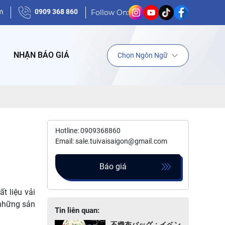
m
0909 368 860
Follow On:
NHẬN BÁO GIÁ
Chọn Ngôn Ngữ
Hotline: 0909368860
Email: sale.tuivaisaigon@gmail.com
Báo giá
t liệu vải
 những sản
Tin liên quan:
不織布バッグ：イベン