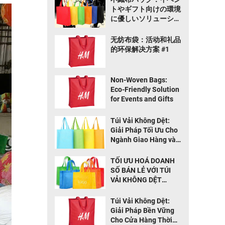
トやギフト向けの環境
に優しいソリューショ
ン TOP 1
无纺布袋：活动和礼品
的环保解决方案 #1
Non-Woven Bags:
Eco-Friendly Solution
for Events and Gifts
Túi Vải Không Dệt:
Giải Pháp Tối Ưu Cho
Ngành Giao Hàng và
Thực Phẩm
TỐI ƯU HOÁ DOANH
SỐ BÁN LẺ VỚI TÚI
VẢI KHÔNG DỆT
THÂN THIỆN MÔI
TRƯỜNG
Túi Vải Không Dệt:
Giải Pháp Bền Vững
Cho Cửa Hàng Thời