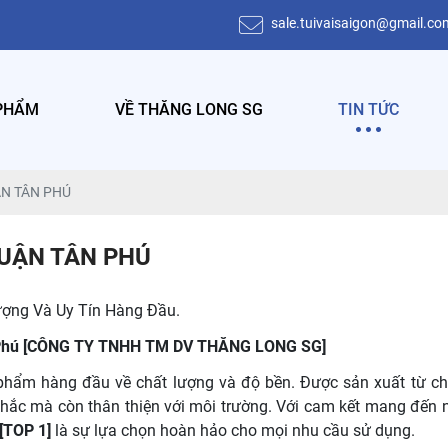
sale.tuivaisaigon@gmail.co
PHẨM
VỀ THĂNG LONG SG
TIN TỨC
UẬN TÂN PHÚ
 QUẬN TÂN PHÚ
ượng Và Uy Tín Hàng Đầu.
 Tân Phú [CÔNG TY TNHH TM DV THĂNG LONG SG]
phẩm hàng đầu về chất lượng và độ bền. Được sản xuất từ chấ
chắc mà còn thân thiện với môi trường. Với cam kết mang đến
 [TOP 1]
là sự lựa chọn hoàn hảo cho mọi nhu cầu sử dụng.