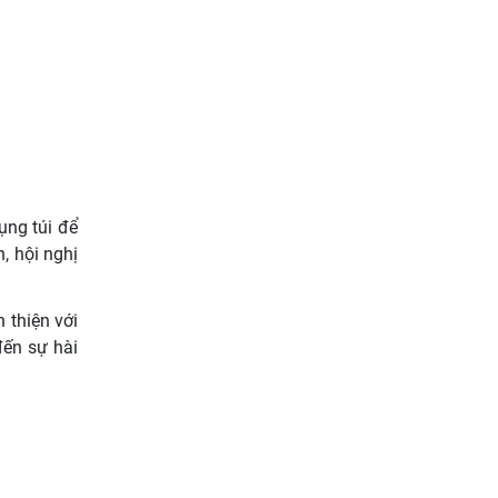
ụng túi để
, hội nghị
 thiện với
đến sự hài