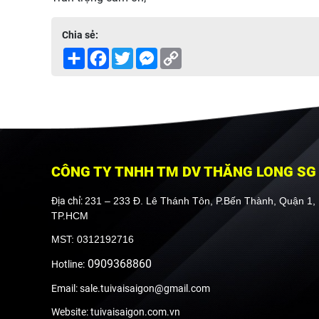
Chia sẻ:
Share
Facebook
Twitter
Messenger
Copy
Link
CÔNG TY TNHH TM DV THĂNG LONG SG
Địa chỉ:
231 – 233 Đ. Lê Thánh Tôn, P.Bến Thành, Quận 1,
TP.HCM
MST: 0312192716
0909368860
Hotline:
Email: sale.tuivaisaigon@gmail.com
Website: tuivaisaigon.com.vn